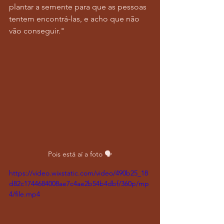
plantar a semente para que as pessoas 
tentem encontrá-las, e acho que não 
vão conseguir."
Pois está aí a foto 🗣️
https://video.wixstatic.com/video/490b25_18
d82c1744684008ae7c4ae2b54b4dbf/360p/mp
4/file.mp4