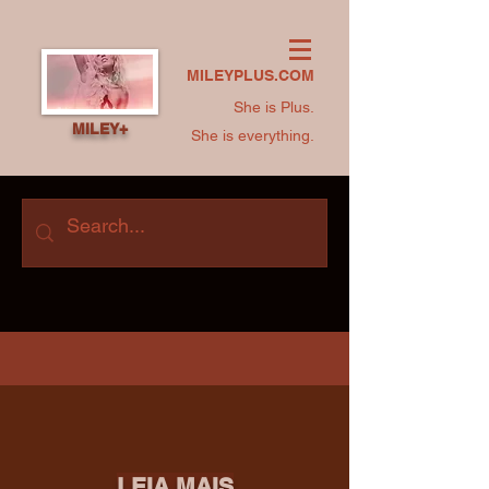
MILEYPLUS.COM
She is Plus.
MILEY+
She is everything.
LEIA MAIS