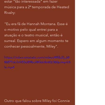
estar "tão interessada" em fazer 
música para a 2ª temporada de Heated 
Rivalry:
"Eu era fã de Hannah Montana. Esse é 
o motivo pelo qual entrei para a 
atuação e o teatro musical, então é 
surreal. Espero em algum momento te 
conhecer pessoalmente, Miley".
https://video.wixstatic.com/video/490b25_68
86877cb2cf453d89fbc0ff3dc8c6f3/360p/mp4/fi
le.mp4
Outro que falou sobre Miley foi Connie 