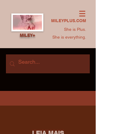
MILEYPLUS.COM
She is Plus.
MILEY+
She is everything.
LEIA MAIS