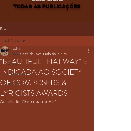
TODAS AS PUBLICAÇÕES
Post
All Posts
admin
All Posts
18 de dez. de 2024
1 min de leitura
"BEAUTIFUL THAT WAY" É
Notícias
INDICADA AO SOCIETY
Fã-Destaque
OF COMPOSERS &
Eventos
LYRICISTS AWARDS
Atualizado:
20 de dez. de 2024