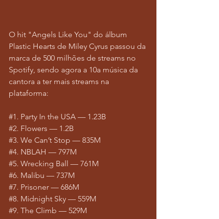
O hit "Angels Like You" do álbum 
Plastic Hearts de Miley Cyrus passou da 
marca de 500 milhões de streams no 
Spotify, sendo agora a 10a música da 
cantora a ter mais streams na 
plataforma:
#1
. Party In the USA — 1.23B
#2
. Flowers — 1.2B
#3
. We Can’t Stop — 835M
#4
. NBLAH — 797M
#5
. Wrecking Ball — 761M
#6
. Malibu — 737M
#7
. Prisoner — 686M
#8
. Midnight Sky — 559M
#9
. The Climb — 529M