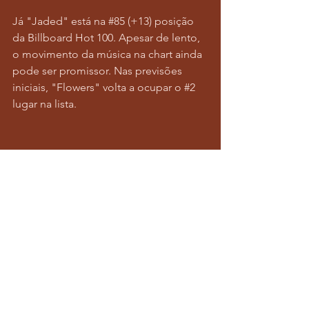
Já "Jaded" está na 
#85
 (+13) posição 
da Billboard Hot 100. Apesar de lento, 
o movimento da música na chart ainda 
pode ser promissor. Nas previsões 
iniciais, "Flowers" volta a ocupar o 
#2
lugar na lista.