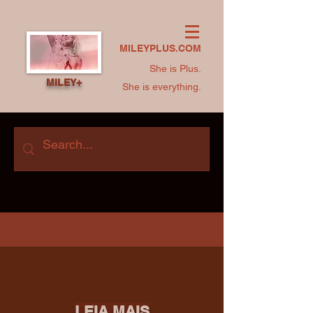
MILEYPLUS.COM
She is Plus.
MILEY+
She is everything.
LEIA MAIS