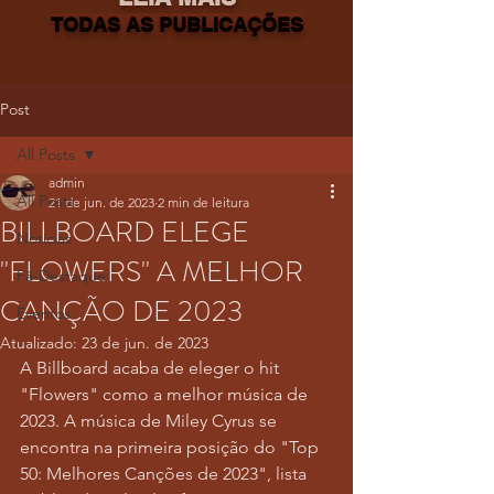
TODAS AS PUBLICAÇÕES
Post
All Posts
admin
All Posts
21 de jun. de 2023
2 min de leitura
BILLBOARD ELEGE
Notícias
"FLOWERS" A MELHOR
Fã-Destaque
CANÇÃO DE 2023
Eventos
Atualizado:
23 de jun. de 2023
A Billboard acaba de eleger o hit 
"Flowers" como a melhor música de 
2023. A música de Miley Cyrus se 
encontra na primeira posição do "Top 
50: Melhores Canções de 2023", lista 