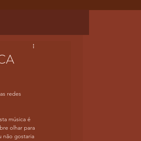
CA
as redes 
sta música é 
bre olhar para 
 não gostaria 