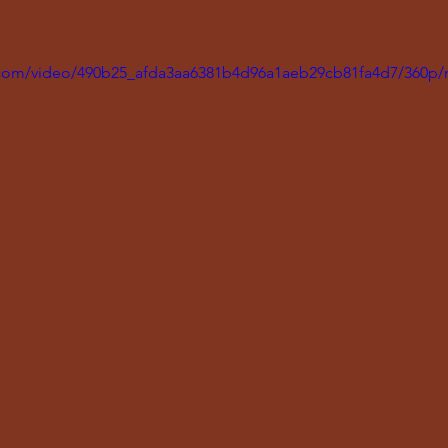
ic.com/video/490b25_afda3aa6381b4d96a1aeb29cb81fa4d7/360p/