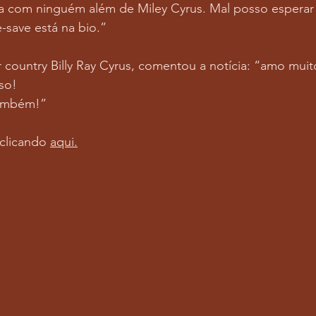
ca com ninguém além de Miley Cyrus. Mal posso esperar
é-save está na bio.”
r country Billy Ray Cyrus, comentou a notícia: “amo muit
so!
também!”
clicando 
aqui
.