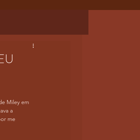
EU
de Miley em 
ava a 
por me 