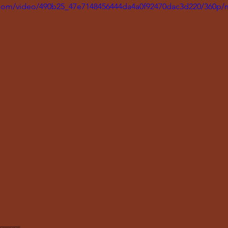
ic.com/video/490b25_47e7148456444da4a0f92470dac3d220/360p/