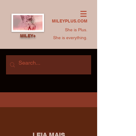
MILEYPLUS.COM
She is Plus.
MILEY+
She is everything.
LEIA MAIS