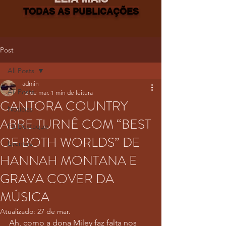
TODAS AS PUBLICAÇÕES
Post
All Posts
admin
All Posts
12 de mar.
1 min de leitura
CANTORA COUNTRY
Notícias
ABRE TURNÊ COM “BEST
Fã-Destaque
OF BOTH WORLDS” DE
Eventos
HANNAH MONTANA E
GRAVA COVER DA
MÚSICA
Atualizado:
27 de mar.
Ah, como a dona Miley faz falta nos 