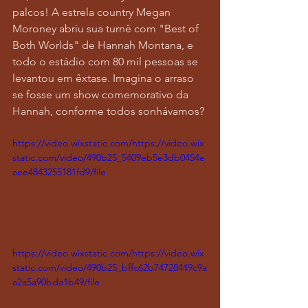
palcos! A estrela country Megan 
Moroney abriu sua turnê com "Best of 
Both Worlds" de Hannah Montana, e 
todo o estádio com 80 mil pessoas se 
levantou em êxtase. Imagina o arraso 
se fosse um show comemorativo da 
Hannah, conforme todos sonhávamos? 
https://video.wixstatic.com/https://video.wix
static.com/video/490b25_5409eb5e3db0454e
aee4843255181fd9/file
https://video.wixstatic.com/https://video.wix
static.com/video/490b25_bffc62b74728449c9a
a2a5a90bda1b49/file