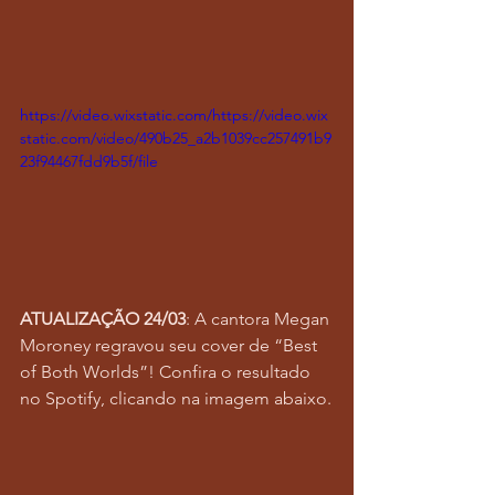
https://video.wixstatic.com/https://video.wix
static.com/video/490b25_a2b1039cc257491b9
23f94467fdd9b5f/file
ATUALIZAÇÃO
24/03
: A cantora Megan 
Moroney regravou seu cover de “Best 
of Both Worlds”! Confira o resultado 
no Spotify, clicando na imagem abaixo.