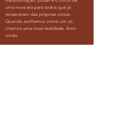
transformação, poder e o início de 
uma nova era para todos que já 
renasceram das próprias cinzas. 
Quando sonhamos como um só, 
criamos uma nova realidade. Amo 
vocês.
Dirigido por Glen Luchford”
#lançamento
#dreamssonesoundtrack
#musicvideo
Notícias