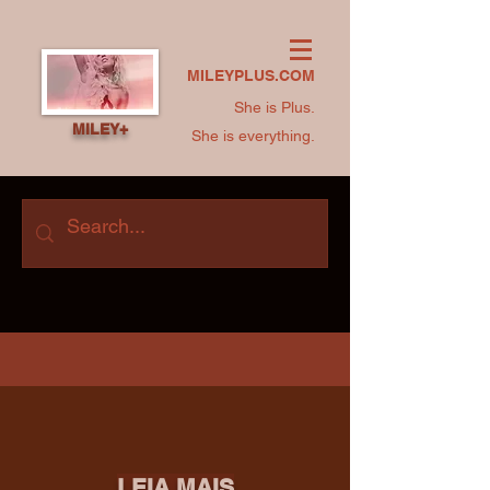
MILEYPLUS.COM
She is Plus.
MILEY+
She is everything.
LEIA MAIS