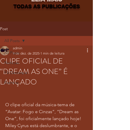
TODAS AS PUBLICAÇÕES
Post
All Posts
admin
All Posts
9 de dez. de 2025
1 min de leitura
CLIPE OFICIAL DE
Notícias
“DREAM AS ONE” É
Fã-Destaque
LANÇADO
Eventos
O clipe oficial da música-tema de 
“Avatar: Fogo e Cinzas”, “Dream as 
One”, foi oficialmente lançado hoje! 
Miley Cyrus está deslumbrante, e o 