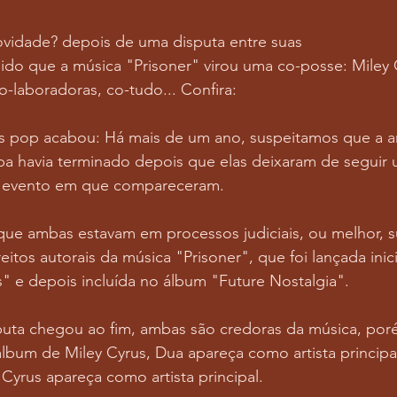
vidade? depois de uma disputa entre suas
dido que a música "Prisoner" virou uma co-posse: Miley 
o-laboradoras, co-tudo... Confira:
as pop acabou: Há mais de um ano, suspeitamos que a a
pa havia terminado depois que elas deixaram de seguir 
 evento em que compareceram.
ue ambas estavam em processos judiciais, ou melhor, s
eitos autorais da música "Prisoner", que foi lançada ini
s" e depois incluída no álbum "Future Nostalgia".
puta chegou ao fim, ambas são credoras da música, poré
lbum de Miley Cyrus, Dua apareça como artista principa
Cyrus apareça como artista principal.