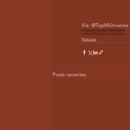
Via: @TopMUniverse 
#plastichearts
#prisoner
Notícias
Posts recentes