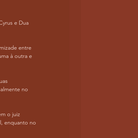
Cyrus e Dua 
mizade entre 
uma à outra e 
uas 
cialmente no 
m o juiz 
l, enquanto no 