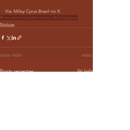
Via: Miley Cyrus Brasil no X.
#hannahmontana
#aniversário
#disneyjapao
Notícias
Ver tudo
Posts recentes