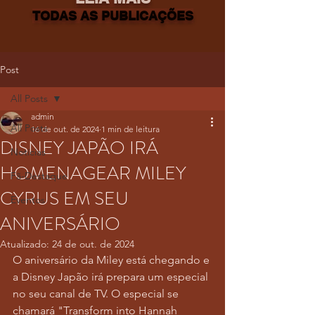
TODAS AS PUBLICAÇÕES
Post
All Posts
admin
All Posts
16 de out. de 2024
1 min de leitura
DISNEY JAPÃO IRÁ
Notícias
HOMENAGEAR MILEY
Fã-Destaque
CYRUS EM SEU
Eventos
ANIVERSÁRIO
Atualizado:
24 de out. de 2024
O aniversário da Miley está chegando e 
a Disney Japão irá prepara um especial 
no seu canal de TV. O especial se 
chamará "Transform into Hannah 