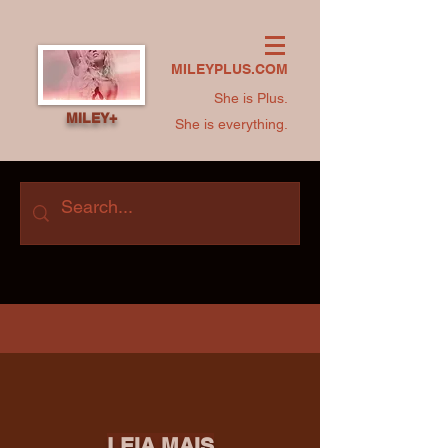
MILEYPLUS.COM
She is Plus.
MILEY+
She is everything.
LEIA MAIS