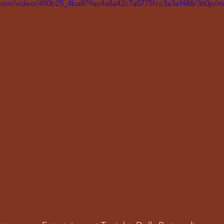
ic.com/video/490b25_4ba879ac4a8a42c7a0775fcc3a3ef488/360p/m