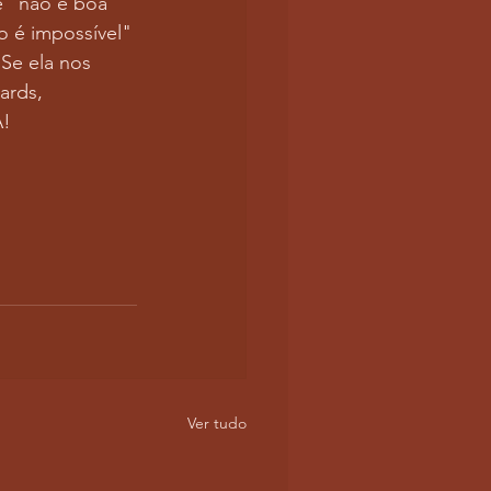
e "não é boa" 
 é impossível" 
Se ela nos 
ards, 
A!
Ver tudo