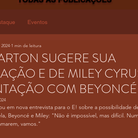
staque
Eventos
 2024
1 min de leitura
ARTON SUGERE SUA
PAÇÃO E DE MILEY CYRU
NTAÇÃO COM BEYONCÉ
024
u em nova entrevista para o E! sobre a possibilidade d
la, Beyoncé e Miley: "Não é impossível, mas difícil. Nu
hamarem, vamos."