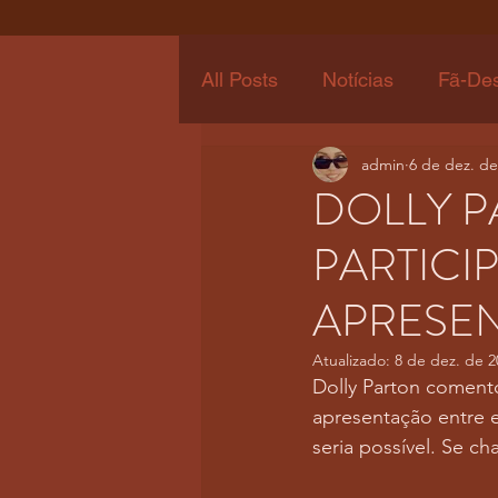
All Posts
Notícias
Fã-De
admin
6 de dez. de
DOLLY P
PARTICI
APRESE
Atualizado:
8 de dez. de 2
Dolly Parton comento
apresentação entre e
seria possível. Se c