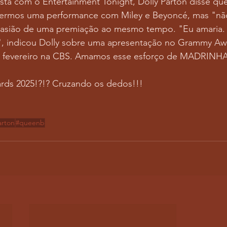
sta com o Entertainment Tonight, Dolly Parton disse qu
vermos uma performance com Miley e Beyoncé, mas "não
asião de uma premiação ao mesmo tempo. "Eu amaria. 
", indicou Dolly sobre uma apresentação no Grammy Aw
e fevereiro na CBS. Amamos esse esforço de MADRINH
rds 2025!?!? Cruzando os dedos!!!
arton
#queenb