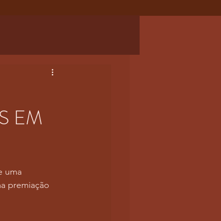
S EM
e uma 
ma premiação 