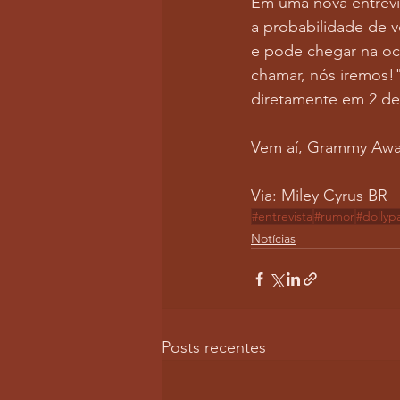
Em uma nova entrevi
a probabilidade de 
e pode chegar na oc
chamar, nós iremos!
diretamente em 2 d
Vem aí, Grammy Awa
Via: Miley Cyrus BR
#entrevista
#rumor
#dollyp
Notícias
Posts recentes