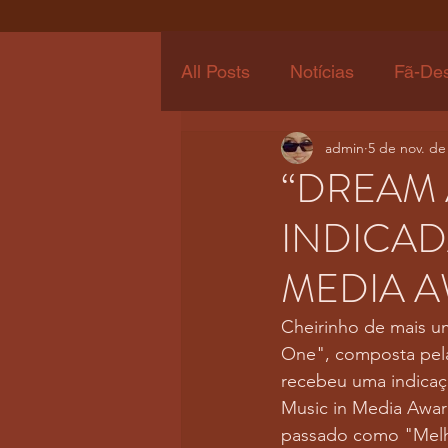
All Posts
Notícias
Fã-De
admin
5 de nov. de
“DREAM 
INDICAD
MEDIA A
Cheirinho de mais u
One", composta pela 
recebeu uma indicaç
Music in Media Awar
passado como "Melh