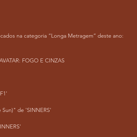
ndicados na categoria “Longa Metragem” deste ano:
 AVATAR: FOGO E CINZAS
F1'
he Sun)" de 'SINNERS'
'SINNERS'