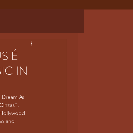
S É
C IN
 "Dream As 
Cinzas”, 
 Hollywood 
no ano 