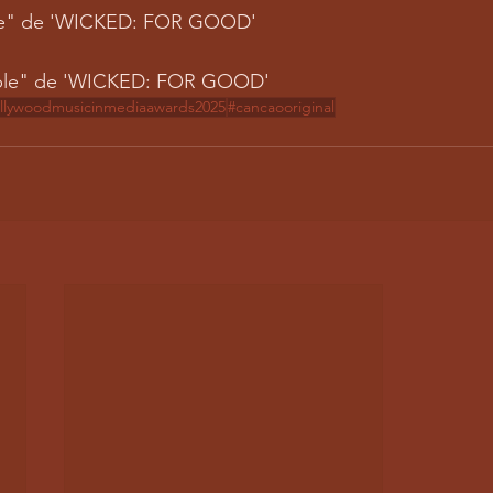
me" de 'WICKED: FOR GOOD'
ubble" de 'WICKED: FOR GOOD'
llywoodmusicinmediaawards2025
#cancaooriginal