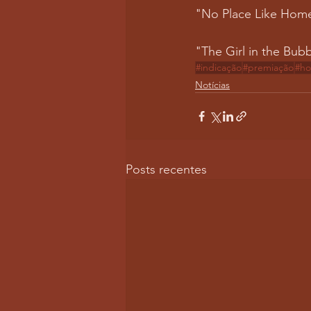
"No Place Like Ho
"The Girl in the B
#indicação
#premiação
#ho
Notícias
Posts recentes