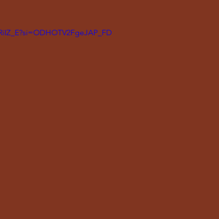
l9RiIZ_E?si=ODHOTV2FgeJAP_FD