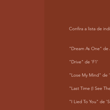
Confira a lista de i
"Dream As One" de
"Drive" de 'F1'
"Lose My Mind" de '
"Last Time (I See T
"I Lied To You" de 