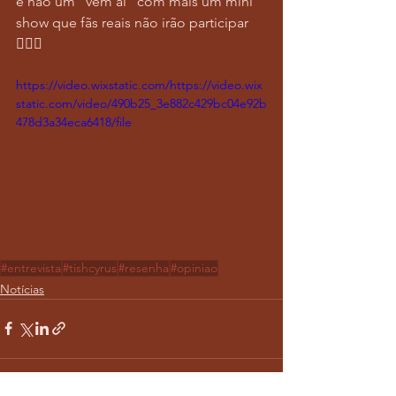
e não um “vem aí” com mais um mini 
show que fãs reais não irão participar 
🤷🏻‍♀️
https://video.wixstatic.com/https://video.wix
static.com/video/490b25_3e882c429bc04e92b
478d3a34eca6418/file
#entrevista
#tishcyrus
#resenha
#opiniao
Notícias