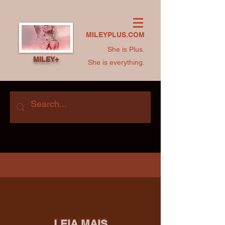
MILEYPLUS.COM
She is Plus.
MILEY+
She is everything.
LEIA MAIS