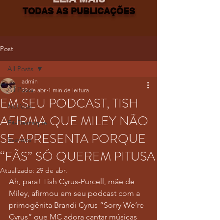
TODAS AS PUBLICAÇÕES
Post
All Posts
admin
All Posts
22 de abr.
1 min de leitura
EM SEU PODCAST, TISH
Notícias
AFIRMA QUE MILEY NÃO
Fã-Destaque
SE APRESENTA PORQUE
Eventos
“FÃS” SÓ QUEREM PITUSA
Atualizado:
29 de abr.
Ah, para! Tish Cyrus-Purcell, mãe de 
Miley, afirmou em seu podcast com a 
primogênita Brandi Cyrus “Sorry We’re 
Cyrus” que MC adora cantar músicas 