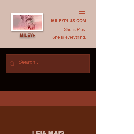
MILEYPLUS.COM
She is Plus.
MILEY+
She is everything.
LEIA MAIS