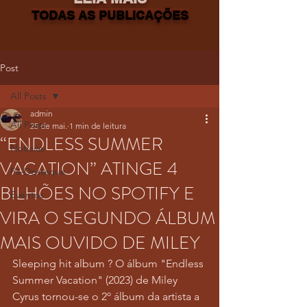
TODAS AS PUBLICAÇÕES
Post
All Posts
admin
All Posts
25 de mai.
1 min de leitura
“ENDLESS SUMMER
Notícias
VACATION” ATINGE 4
Fã-Destaque
BILHÕES NO SPOTIFY E
Eventos
VIRA O SEGUNDO ÁLBUM
MAIS OUVIDO DE MILEY
Sleeping hit album ? O álbum "Endless 
Summer Vacation" (2023) de Miley 
Cyrus tornou-se o 2º álbum da artista a 