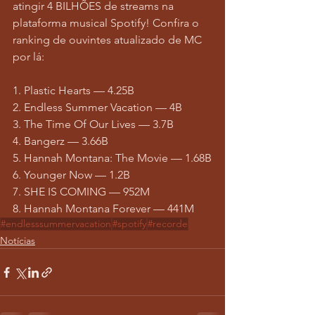
atingir 4 BILHÕES de streams na 
plataforma musical Spotify! Confira o 
ranking de ouvintes atualizado de MC 
por lá:
1. Plastic Hearts — 4.25B
2. Endless Summer Vacation — 4B
3. The Time Of Our Lives — 3.7B
4. Bangerz — 3.66B
5. Hannah Montana: The Movie — 1.68B
6. Younger Now — 1.2B
7. SHE IS COMING — 952M
8. Hannah Montana Forever — 441M
#endlesssummervacation
#spotify
#recorde
Notícias