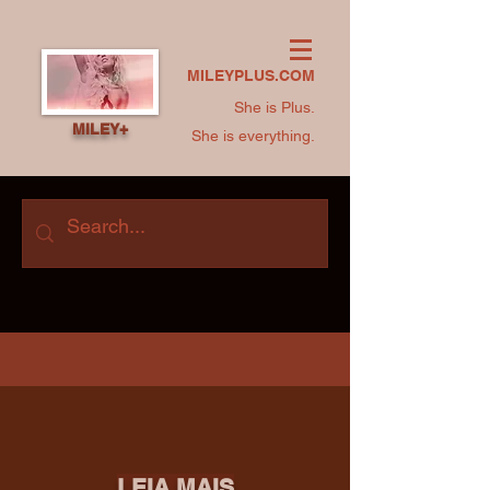
MILEYPLUS.COM
She is Plus.
MILEY+
She is everything.
LEIA MAIS