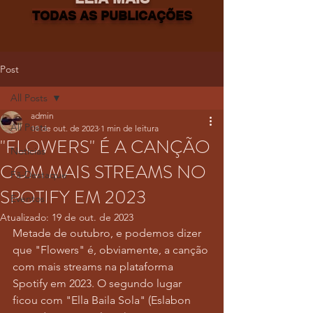
TODAS AS PUBLICAÇÕES
Post
All Posts
admin
All Posts
18 de out. de 2023
1 min de leitura
"FLOWERS" É A CANÇÃO
Notícias
COM MAIS STREAMS NO
Fã-Destaque
SPOTIFY EM 2023
Eventos
Atualizado:
19 de out. de 2023
Metade de outubro, e podemos dizer 
que "Flowers" é, obviamente, a canção 
com mais streams na plataforma 
Spotify em 2023. O segundo lugar 
ficou com "Ella Baila Sola" (Eslabon 