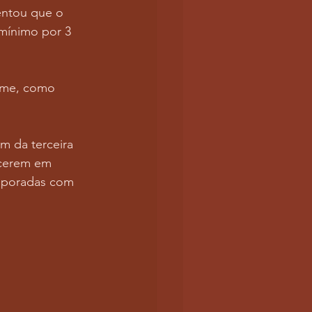
entou que o 
mínimo por 3 
ome, como 
m da terceira 
cerem em 
emporadas com 