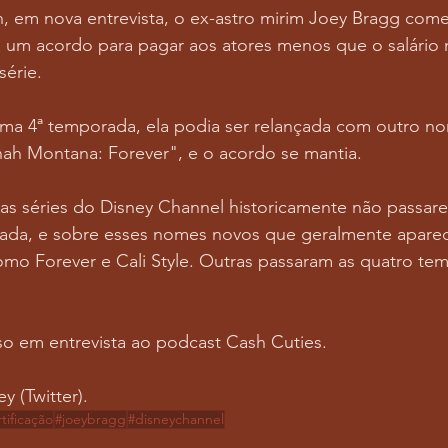
, em nova entrevista, o ex-astro mirim Joey Bragg com
a um acordo para pagar aos atores menos que o salário 
érie.
a 4ª temporada, ela podia ser relançada com outro n
h Montana: Forever", e o acordo se mantia.
 as séries do Disney Channel historicamente não passare
ada, e sobre esses nomes novos que geralmente apare
omo Forever e Cali Style. Outras passaram as quatro t
o em entrevista ao podcast Cash Cuties.
y (Twitter).
tificação
#joeybragg
#disneychannel