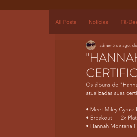
All Posts
Notícias
Fã-De
admin
5 de ago. de
"HANNA
CERTIFI
Os álbuns de "Hanna
atualizadas suas cert
• Meet Miley Cyrus:
• Breakout — 2x Plat
• Hannah Montana F