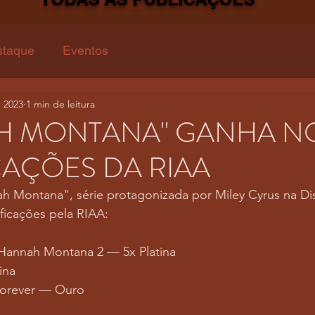
staque
Eventos
 2023
1 min de leitura
H MONTANA" GANHA N
CAÇÕES DA RIAA
h Montana", série protagonizada por Miley Cyrus na Dis
ificações pela RIAA:
 Hannah Montana 2 — 5x Platina
ina
orever — Ouro