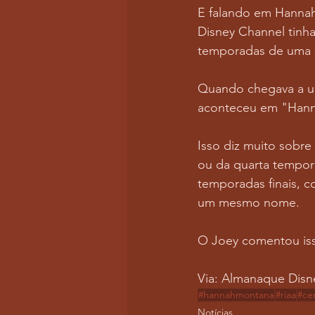
E falando em Hannah
Disney Channel tinh
temporadas de uma s
Quando chegava a um
aconteceu em "Hanna
Isso diz muito sobre
ou da quarta tempor
temporadas finais, c
um mesmo nome.
O Joey comentou iss
Via: Almanaque Disne
#hannahmontana
#riaa
#cer
Notícias