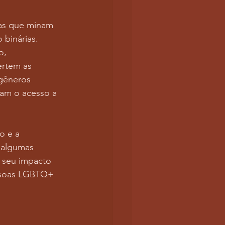
vas que minam 
binárias. 
o, 
ertem as 
gêneros 
tam o acesso a 
o e a 
 algumas 
, seu impacto 
essoas LGBTQ+ 