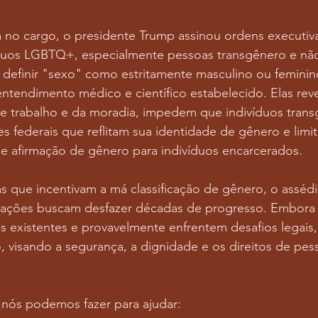
a no cargo, o presidente Trump assinou ordens executi
íduos LGBTQ+, especialmente pessoas transgênero e não 
definir "sexo" como estritamente masculino ou feminin
tendimento médico e científico estabelecido. Elas rev
de trabalho e da moradia, impedem que indivíduos trans
 federais que reflitam sua identidade de gênero e limi
e afirmação de gênero para indivíduos encarcerados.
s que incentivam a má classificação de gênero, o assédi
s ações buscam desfazer décadas de progresso. Embora
eis existentes e provavelmente enfrentem desafios legais
o, visando a segurança, a dignidade e os direitos de p
 nós podemos fazer para ajudar: