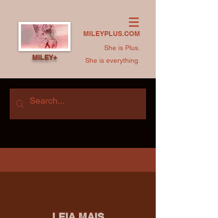
MILEYPLUS.COM
She is Plus.
MILEY+
She is everything.
LEIA MAIS