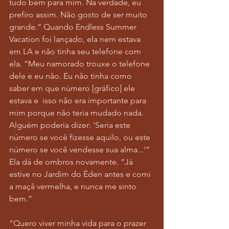
tudo bem para mim. Na verdade, eu 
prefiro assim. Não gosto de ser muito 
grande.” Quando Endless Summer 
Vacation foi lançado, ela nem estava 
em LA e não tinha seu telefone com 
ela. “Meu namorado trouxe o telefone 
dele e eu não. Eu não tinha como 
saber em que número [gráfico] ele 
estava e  isso não era importante para 
mim porque não teria mudado nada. 
Alguém poderia dizer: 'Seria este 
número se você fizesse aquilo, ou este 
número se você vendesse sua alma...'” 
Ela dá de ombros novamente. “Já 
estive no Jardim do Éden antes e comi 
a maçã vermelha, e nunca me sinto 
bem.”
“Quero viver minha vida para o prazer 