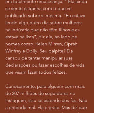
era totalmente uma criança.'” Ela ainda 
se sente estranha com o que vê 
publicado sobre si mesma. “Eu estava 
lendo algo outro dia sobre mulheres 
na indústria que não têm filhos e eu 
estava na lista”, diz ela, ao lado de 
nomes como Helen Mirren, Oprah 
Winfrey e Dolly. Seu palpite? Ela 
cansou de tentar manipular suas 
declarações ou fazer escolhas de vida 
que visam fazer todos felizes.
Curiosamente, para alguém com mais 
de 207 milhões de seguidores no 
Instagram, isso se estende aos fãs. Não 
a entenda mal. Ela é grata. Mas diz que 
não pode mais viver sua vida por eles. 
Ela adora um público, mas não da 
maneira que ela cresceu. “Olha, o kiki 