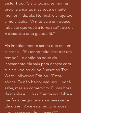
triste. Tipo: 'Claro, posso ser minha 
própria amante, mas você é muito 
melhor'”, diz ela. No final, ela rejeitou 
a melancolia. “A música é um pouco 
falsa até que você a torna real”, diz ela. 
E disso sou uma grande fã.”
Ela imediatamente sentiu que era um 
sucesso - "Eu tenho feito isso por um 
tempo" - e então na noite do 
lançamento ela saiu para dançar com 
sua equipe no clube Sunset no The 
West Hollywood Edition. "Estou 
sóbria. Eu não bebo, não uso… você 
sabe, mas eu comemoro. É uma hora 
da manhã e Lil Nas X entra no clube e 
me faz a pergunta mais interessante. 
Ele disse: 'Você está muito ansiosa 
com o sucesso de 'Flowers'?"