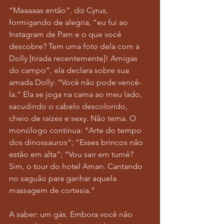
“Maaaaas então”, diz Cyrus, 
formigando de alegria, “eu fui ao 
Instagram de Pam e o que você 
descobre? Tem uma foto dela com a 
Dolly [tirada recentemente]! Amigas 
do campo”, ela declara sobre sua 
amada Dolly: “Você não pode vencê-
la.” Ela se joga na cama ao meu lado, 
sacudindo o cabelo descolorido, 
cheio de raízes e sexy. Não tema. O 
monólogo continua: “Arte do tempo 
dos dinossauros”; “Esses brincos não 
estão em alta”; “Vou sair em turnê?  
Sim, o tour do hotel Aman. Cantando 
no saguão para ganhar aquela 
massagem de cortesia."
A saber: um gás. Embora você não 