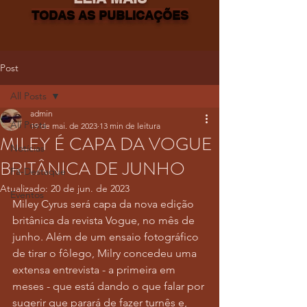
TODAS AS PUBLICAÇÕES
Post
All Posts
admin
All Posts
19 de mai. de 2023
13 min de leitura
MILEY É CAPA DA VOGUE
Notícias
BRITÂNICA DE JUNHO
Fã-Destaque
Atualizado:
20 de jun. de 2023
Eventos
Miley Cyrus será capa da nova edição 
britânica da revista Vogue, no mês de 
junho. Além de um ensaio fotográfico 
de tirar o fôlego, Milry concedeu uma 
extensa entrevista - a primeira em 
meses - que está dando o que falar por 
sugerir que parará de fazer turnês e, 