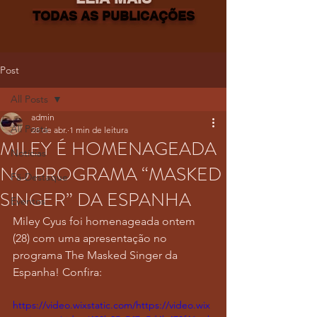
TODAS AS PUBLICAÇÕES
Post
All Posts
admin
All Posts
28 de abr.
1 min de leitura
MILEY É HOMENAGEADA
Notícias
NO PROGRAMA “MASKED
Fã-Destaque
SINGER” DA ESPANHA
Eventos
Miley Cyus foi homenageada ontem 
(28) com uma apresentação no 
programa The Masked Singer da 
Espanha! Confira:
https://video.wixstatic.com/https://video.wix