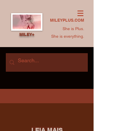
MILEYPLUS.COM
She is Plus.
MILEY+
She is everything.
LEIA MAIS