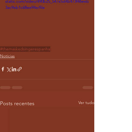
static.com/video/490b25_547e5d4b473f46eeb
3ac9eb1c68ee94e/file
#themaskedsingerespanha
Notícias
Ver tudo
Posts recentes