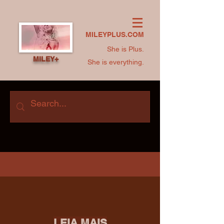
MILEYPLUS.COM
She is Plus.
MILEY+
She is everything.
LEIA MAIS