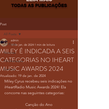
TODAS AS PUBLICAÇÕES
Post
All Posts
admin
All Posts
18 de jan. de 2024
1 min de leitura
MILEY É INDICADA A SEIS
Notícias
CATEGORIAS NO IHEART
Fã-Destaque
MUSIC AWARDS 2024
Eventos
Atualizado:
19 de jan. de 2024
Miley Cyrus recebeu seis indicações no 
iHeartRadio Music Awards 2024! Ela 
concorre nas seguintes categorias:
 Canção do Ano 