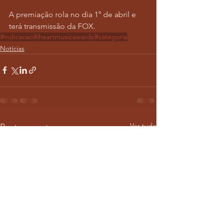
A premiação rola no dia 1° de abril e 
terá transmissão da FOX. 
#indicacao
#iheartmusicawards
#categoria
Notícias
Ver tudo
Posts recentes