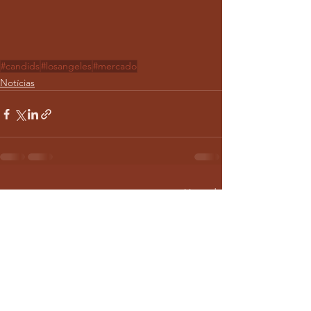
#candids
#losangeles
#mercado
Notícias
Ver tudo
Posts recentes