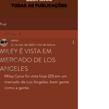
TODAS AS PUBLICAÇÕES
Post
All Posts
admin
All Posts
25 de out. de 2023
1 min de leitura
MILEY É VISTA EM
Notícias
MERCADO DE LOS
Fã-Destaque
ANGELES
Eventos
Miley Cyrus foi vista hoje (25) em um 
mercado de Los Angeles, bem gente 
como a gente: