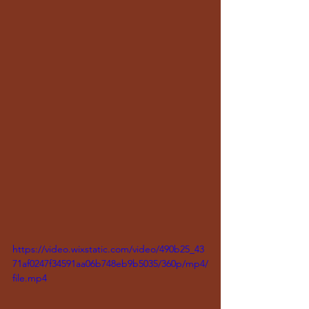
https://video.wixstatic.com/video/490b25_43
71af0247f34591aa06b748eb9b5035/360p/mp4/
file.mp4