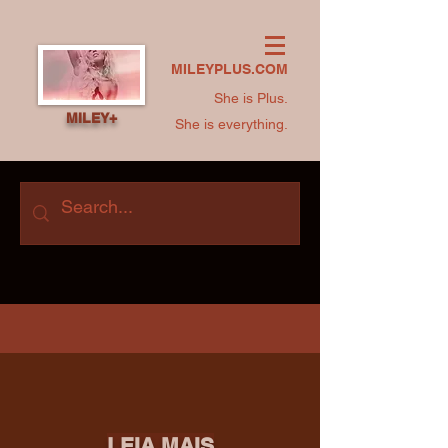
MILEYPLUS.COM
She is Plus.
MILEY+
She is everything.
LEIA MAIS