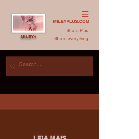
MILEYPLUS.COM
She is Plus.
MILEY+
She is everything.
LEIA MAIS