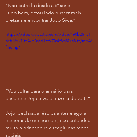
"Não entro lá desde a 6ª série.
Tudo bem, estou indo buscar mais 
pretzels e encontrar JoJo Siwa.”
https://video.wixstatic.com/video/490b25_c1
8ef09b210d47c7a6d13f503a4f6b61/360p/mp4/
file.mp4
“Vou voltar para o armário para 
encontrar Jojo Siwa e trazê-la de volta”.
Jojo, declarada lésbica antes e agora 
namorando um homem, não entendeu 
muito a brincadeira e reagiu nas redes 
sociais: