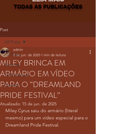
TODAS AS PUBLICAÇÕES
Post
All Posts
admin
All Posts
8 de jun. de 2025
1 min de leitura
MILEY BRINCA EM
Notícias
ARMÁRIO EM VÍDEO
Fã-Destaque
PARA O “DREAMLAND
Eventos
PRIDE FESTIVAL”
Atualizado:
15 de jun. de 2025
Miley Cyrus saiu do armário (literal 
mesmo) para um vídeo especial para o 
Dreamland Pride Festival.