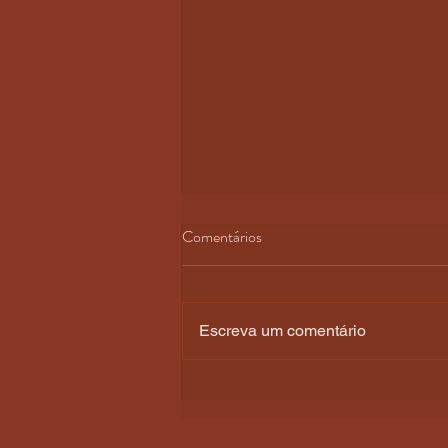
Comentários
Escreva um comentário
PREVISÕES E RUMORES
PARA O NOVO ÁLBUM DE
MILEY CYRUS VOLTAM A