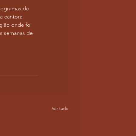
programas do 
a cantora 
ião onde foi 
as semanas de 
Ver tudo