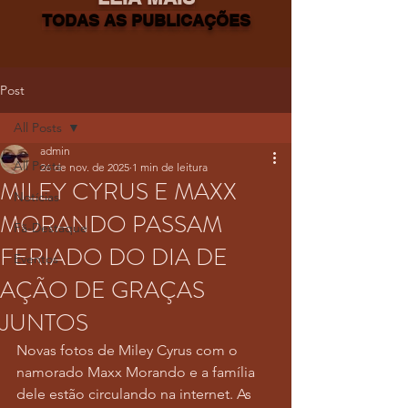
TODAS AS PUBLICAÇÕES
Post
All Posts
admin
All Posts
26 de nov. de 2025
1 min de leitura
MILEY CYRUS E MAXX
Notícias
MORANDO PASSAM
Fã-Destaque
FERIADO DO DIA DE
Eventos
AÇÃO DE GRAÇAS
JUNTOS
Novas fotos de Miley Cyrus com o 
namorado Maxx Morando e a família 
dele estão circulando na internet. As 