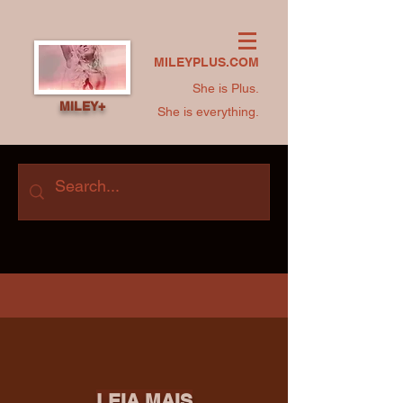
MILEYPLUS.COM
She is Plus.
MILEY+
She is everything.
LEIA MAIS