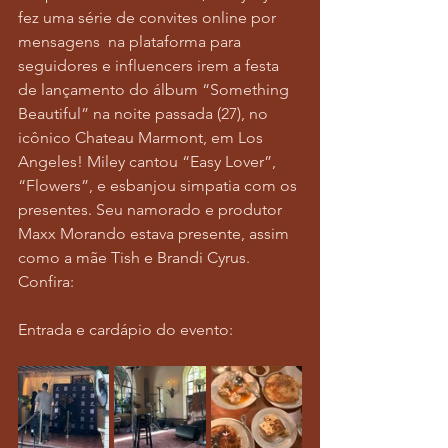
fez uma série de convites online por 
mensagens  na plataforma para 
seguidores e influencers irem a festa 
de lançamento do álbum “Something 
Beautiful” na noite passada (27), no 
icônico Chateau Marmont, em Los 
Angeles! Miley cantou “Easy Lover”, 
“Flowers”, e esbanjou simpatia com os 
presentes. Seu namorado e produtor 
Maxx Morando estava presente, assim 
como a mãe Tish e Brandi Cyrus. 
Confira:
Entrada e cardápio do evento: