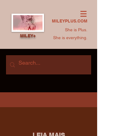
MILEYPLUS.COM
She is Plus.
MILEY+
She is everything.
LEIA MAIS