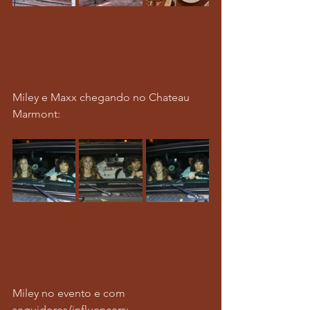
Miley e Maxx chegando no Chateau 
Marmont:
Miley no evento e com 
seguidores/influencers: