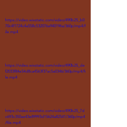
https://video.wixstatic.com/video/490b25_b0
70c4f1724c4a558c532076a940196a/360p/mp4/f
ile.mp4
https://video.wixstatic.com/video/490b25_de
f2033f84e54d8ca4563f37ac5a0346/360p/mp4/fi
le.mp4
https://video.wixstatic.com/video/490b25_7d
c693c350ae43e89993d15624a82541/360p/mp4
/file.mp4