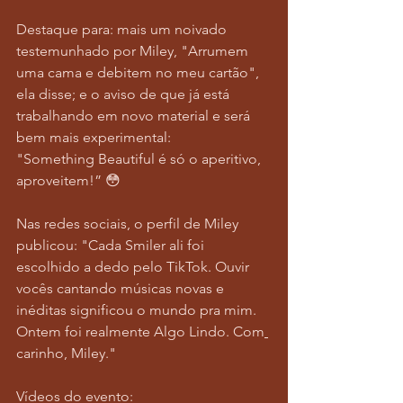
Destaque para: mais um noivado 
testemunhado por Miley, "Arrumem 
uma cama e debitem no meu cartão", 
ela disse; e o aviso de que já está 
trabalhando em novo material e será 
bem mais experimental: 
"Something Beautiful é só o aperitivo, 
aproveitem!” 😳
Nas redes sociais, o perfil de Miley 
publicou: "Cada Smiler ali foi 
escolhido a dedo pelo TikTok. Ouvir 
vocês cantando músicas novas e 
inéditas significou o mundo pra mim. 
Ontem foi realmente Algo Lindo. Com
carinho, Miley."
Vídeos do evento: