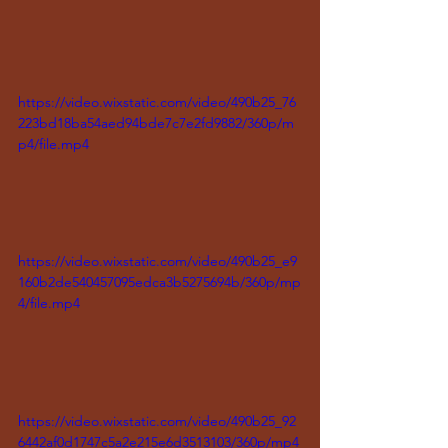
https://video.wixstatic.com/video/490b25_76
223bd18ba54aed94bde7c7e2fd9882/360p/m
p4/file.mp4
https://video.wixstatic.com/video/490b25_e9
160b2de540457095edca3b5275694b/360p/mp
4/file.mp4
https://video.wixstatic.com/video/490b25_92
6442af0d1747c5a2e215e6d3513103/360p/mp4