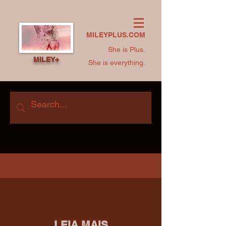
MILEYPLUS.COM
She is Plus.
MILEY+
She is everything.
LEIA MAIS