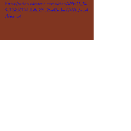
https://video.wixstatic.com/video/490b25_54
9c7f62d87f41db8d291c26a42edac6/480p/mp4
/file.mp4
“Bemelmans? Belemans? Houve 
alguma confusão na pronúncia esta 
noite, mas uma coisa tenho certeza: 
tocar no icônico Carlyle Hotel foi uma 
honra absoluta. Um lugar lindo, que 
guarda tanta história em um espaço 
tão pequeno. Seja lá como você queira 
chamar, esta noite foi mágica no... 
Bellinmans?”
ATUALIZAÇÃO 04/06
: Abusadíssima na 
beleza, Miley ainda publicou outras 