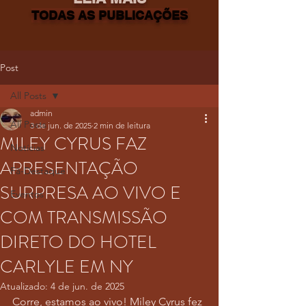
TODAS AS PUBLICAÇÕES
Post
All Posts
admin
All Posts
3 de jun. de 2025
2 min de leitura
MILEY CYRUS FAZ
Notícias
APRESENTAÇÃO
Fã-Destaque
SURPRESA AO VIVO E
Eventos
COM TRANSMISSÃO
DIRETO DO HOTEL
CARLYLE EM NY
Atualizado:
4 de jun. de 2025
Corre, estamos ao vivo! Miley Cyrus fez 