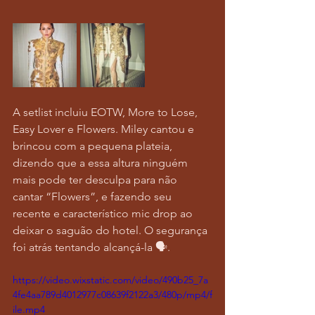
A setlist incluiu EOTW, More to Lose, 
Easy Lover e Flowers. Miley cantou e 
brincou com a pequena plateia, 
dizendo que a essa altura ninguém 
mais pode ter desculpa para não 
cantar “Flowers”, e fazendo seu 
recente e característico mic drop ao 
deixar o saguão do hotel. O segurança 
foi atrás tentando alcançá-la 🗣️.
https://video.wixstatic.com/video/490b25_7a
4fe4aa789d4012977c08639f2122a3/480p/mp4/f
ile.mp4