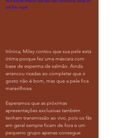
9b630b6b984d47bb56e36e14eaefb6/360p/m
p4/file.mp4
Irônica, Miley contou que sua pele está 
ótima porque fez uma máscara com 
base de esperma de salmão. Ainda 
arrancou risadas ao completar que o 
gosto não é bom, mas que a pele fica 
maravilhosa.
Esperamos que as próximas 
apresentações exclusivas também 
tenham transmissão ao vivo, pois os fãs 
em geral sempre ficam de fora e um 
pequeno grupo apenas consegue 