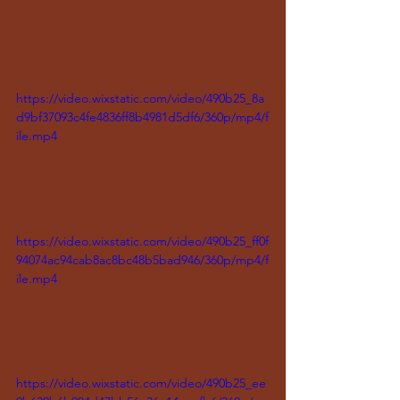
https://video.wixstatic.com/video/490b25_8a
d9bf37093c4fe4836ff8b4981d5df6/360p/mp4/f
ile.mp4
https://video.wixstatic.com/video/490b25_ff0f
94074ac94cab8ac8bc48b5bad946/360p/mp4/f
ile.mp4
https://video.wixstatic.com/video/490b25_ee