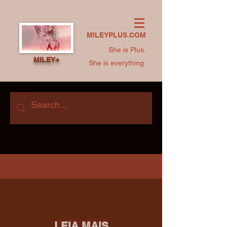
MILEYPLUS.COM
She is Plus.
MILEY+
She is everything.
LEIA MAIS