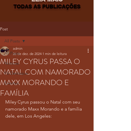
TODAS AS PUBLICAÇÕES
Post
All Posts
admin
All Posts
26 de dez. de 2024
1 min de leitura
MILEY CYRUS PASSA O
Notícias
NATAL COM NAMORADO
Fã-Destaque
MAXX MORANDO E
Eventos
FAMÍLIA
Miley Cyrus passou o Natal com seu 
namorado Maxx Morando e a família 
dele, em Los Angeles: