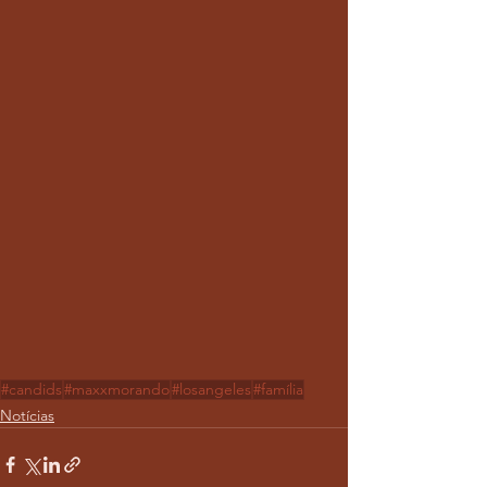
#candids
#maxxmorando
#losangeles
#família
Notícias