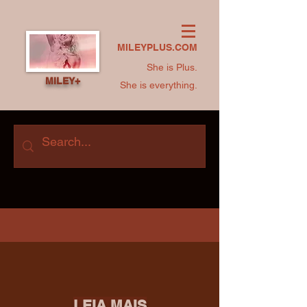
MILEYPLUS.COM
She is Plus.
MILEY+
She is everything.
LEIA MAIS