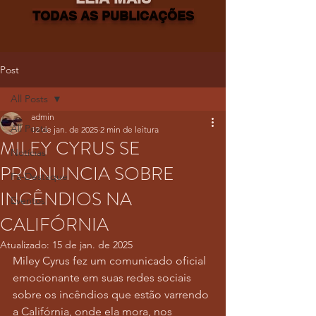
TODAS AS PUBLICAÇÕES
Post
All Posts
admin
All Posts
12 de jan. de 2025
2 min de leitura
MILEY CYRUS SE
Notícias
PRONUNCIA SOBRE
Fã-Destaque
INCÊNDIOS NA
Eventos
CALIFÓRNIA
Atualizado:
15 de jan. de 2025
Miley Cyrus fez um comunicado oficial 
emocionante em suas redes sociais 
sobre os incêndios que estão varrendo 
a Califórnia, onde ela mora, nos 