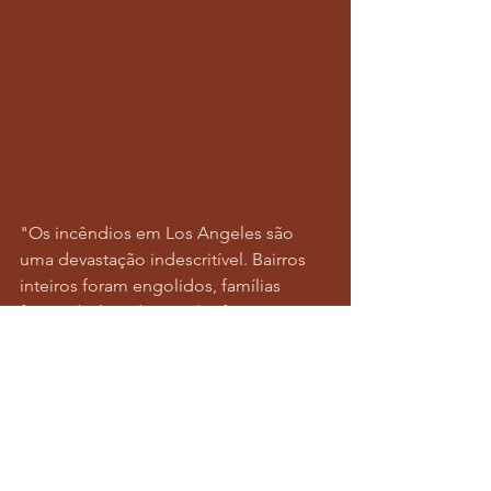
"Os incêndios em Los Angeles são 
uma devastação indescritível. Bairros 
inteiros foram engolidos, famílias 
foram deslocadas e vidas foram 
mudadas para sempre. Tragicamente, 
até hoje, pelo menos 11 vidas foram 
perdidas e quase 200.000 moradores 
foram forçados a evacuar, buscando 
refúgio das chamas implacáveis.
A escala da perda é inimaginável, e 