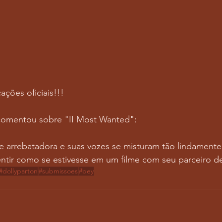
ções oficiais!!! 
omentou sobre "II Most Wanted":
 e arrebatadora e suas vozes se misturam tão lindament
ntir como se estivesse em um filme com seu parceiro d
#dollyparton
#submissoes
#bey