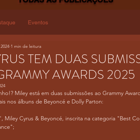
staque
Eventos
 2024
1 min de leitura
YRUS TEM DUAS SUBMIS
 GRAMMY AWARDS 2025
024
nho!? Miley está em duas submissões ao Grammy Award
ais nos álbuns de Beyoncé e Dolly Parton:
Miley Cyrus & Beyoncé, inscrita na categoria "Best Co
nce";