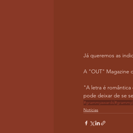
Já queremos as indica
A "OUT" Magazine c
"A letra é romântica
pode deixar de se se
#grammyawards
#grammy
Notícias