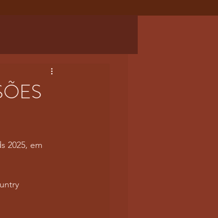
SÕES
s 2025, em 
untry 