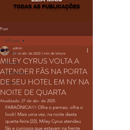
TODAS AS PUBLICAÇÕES
Post
All Posts
admin
All Posts
24 de abr. de 2025
1 min de leitura
MILEY CYRUS VOLTA A
Notícias
ATENDER FÃS NA PORTA
Fã-Destaque
DE SEU HOTEL EM NY NA
Eventos
NOITE DE QUARTA
Atualizado:
27 de abr. de 2025
FARAÔNICA!!! Olha o pernao, olha o 
look! Mais uma vez, na noite desta 
quarta-feira (22), Miley Cyrus atendeu 
fãs e curiosos que estavam na frente 