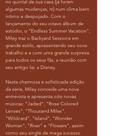
no quintal de sua casa (já foram 
algumas mudanças, rs) num clima bem 
íntimo e despojado. Com o 
lançamento do seu oitavo álbum de 
estúdio, o "Endless Summer Vacation", 
Miley traz o Backyard Sessions em 
grande estilo, apresentando seu novo 
trabalho e e com uma grande surpresa 
para todos os seus fãs, a reunião com 
seu antigo lar, a Disney.
Nesta charmosa e sofisticada edição 
da série, Miley concede uma nova 
entrevista e apresenta oito novas 
músicas: "Jaded", "Rose Colored 
Lenses", "Thousand Miles", 
"Wildcard", "Island", "Wonder 
Woman", "River" e "Flowers", assim 
como seu single de mega sucesso 