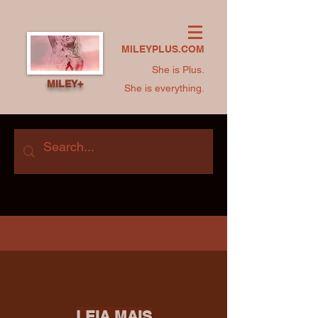
MILEYPLUS.COM
She is Plus.
MILEY+
She is everything.
LEIA MAIS