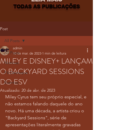
TODAS AS PUBLICAÇÕES
Post
All Posts
admin
All Posts
10 de mar. de 2023
1 min de leitura
MILEY E DISNEY+ LANÇAM
Notícias
O BACKYARD SESSIONS
Fã-Destaque
DO ESV
Eventos
Atualizado:
20 de abr. de 2023
Miley Cyrus tem seu próprio especial, e 
não estamos falando daquele do ano 
novo. Há uma década, a artista criou o 
"Backyard Sessions", série de 
apresentações literalmente gravadas 