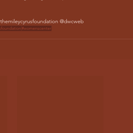
 @themileycyrusfoundation @dwcweb
sfoundation
#womenscenter