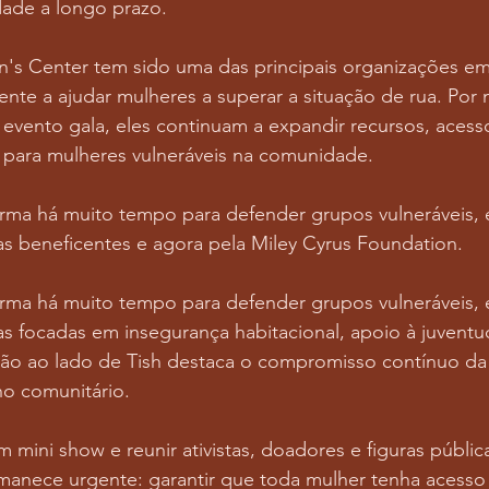
dade a longo prazo.
 Center tem sido uma das principais organizações em
nte a ajudar mulheres a superar a situação de rua. Por 
e evento gala, eles continuam a expandir recursos, acess
para mulheres vulneráveis ​​na comunidade.
orma há muito tempo para defender grupos vulneráveis,
vas beneficentes e agora pela Miley Cyrus Foundation.
orma há muito tempo para defender grupos vulneráveis,
as focadas em insegurança habitacional, apoio à juventud
ação ao lado de Tish destaca o compromisso contínuo da 
lho comunitário.
 mini show e reunir ativistas, doadores e figuras públic
anece urgente: garantir que toda mulher tenha acesso