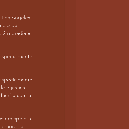
 Los Angeles 
meio de 
o à moradia e 
 especialmente 
 especialmente 
e e justiça 
família com a 
as em apoio a 
 a moradia 