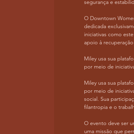
segurança e estabili
O Downtown Women's
dedicada exclusivame
iniciativas como est
apoio à recuperação 
Miley usa sua plataf
por meio de iniciati
Miley usa sua plataf
por meio de iniciativ
social. Sua particip
filantropia e o traba
O evento deve ser um
uma missão que perm