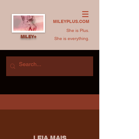
MILEYPLUS.COM
She is Plus.
MILEY+
She is everything.
LEIA MAIS