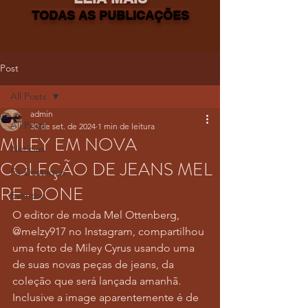
TODAS AS PUBLICAÇÕES
Post
All Posts
admin
All Posts
30 de set. de 2024
1 min de leitura
MILEY EM NOVA
Notícias
COLEÇÃO DE JEANS MEL
Fã-Destaque
RE-DONE
Eventos
O editor de moda Mel Ottenberg, 
@melzy917 no Instagram, compartilhou 
uma foto de Miley Cyrus usando uma 
de suas novas peças de jeans, da 
coleção que será lançada amanhã. 
Inclusive a image aparentemente é de 