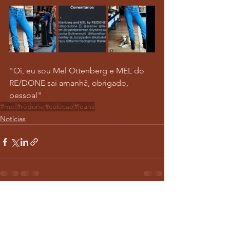
"Oi, eu sou Mel Ottenberg e MEL do 
RE/DONE sai amanhã, obrigado, 
pessoal"
#mel
#redone
#colecao
#jeans
Notícias
Ver tudo
Posts recentes