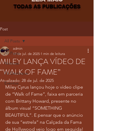
TODAS AS PUBLICAÇÕES
Post
All Posts
admin
All Posts
17 de jul. de 2025
1 min de leitura
MILEY LANÇA VÍDEO DE
Notícias
“WALK OF FAME”
Fã-Destaque
Atualizado:
28 de jul. de 2025
Eventos
Miley Cyrus lançou hoje o vídeo clipe 
de “Walk of Fame”, faixa em parceria 
com Brittany Howard, presente no 
álbum visual “SOMETHING 
BEAUTIFUL”. E pensar que o anúncio 
de sua “estrela” na Calçada da Fama 
de Hollywood veio logo em seguida! 