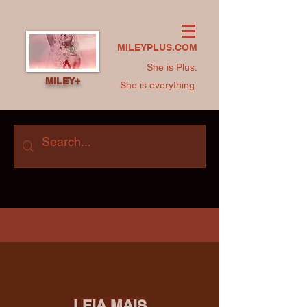
MILEYPLUS.COM
She is Plus.
MILEY+
She is everything.
LEIA MAIS