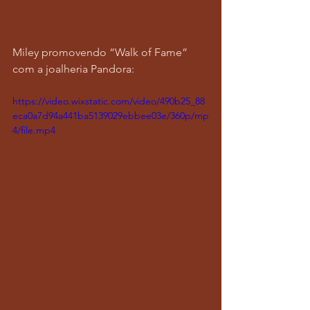
Miley promovendo “Walk of Fame” 
com a joalheria Pandora:
https://video.wixstatic.com/video/490b25_88
eca0a7d94a441ba5139029ebbee03e/360p/mp
4/file.mp4