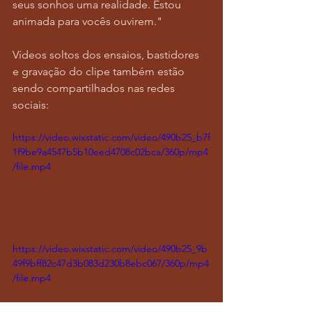
seus sonhos uma realidade. Estou 
animada para vocês ouvirem."
Vídeos soltos dos ensaios, bastidores 
e gravação do clipe também estão 
sendo compartilhados nas redes 
sociais:
https://video.wixstatic.com/video/490b25_b7f
1f9be9a4547b5b10eed4708c02bca/360p/mp4
/file.mp4
https://video.wixstatic.com/video/490b25_9b
49f9bff82c47d3b083d230b8ebc067/360p/mp4
/file.mp4