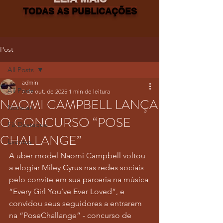
TODAS AS PUBLICAÇÕES
Post
All Posts
admin
All Posts
7 de out. de 2025
1 min de leitura
NAOMI CAMPBELL LANÇA
Notícias
O CONCURSO “POSE
Fã-Destaque
CHALLANGE”
Eventos
A uber model Naomi Campbell voltou 
a elogiar Miley Cyrus nas redes sociais 
pelo convite em sua parceria na música 
“Every Girl You’ve Ever Loved”, e 
convidou seus seguidores a entrarem 
na “PoseChallange” - concurso de 