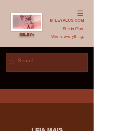
MILEYPLUS.COM
She is Plus.
MILEY+
She is everything.
LEIA MAIS