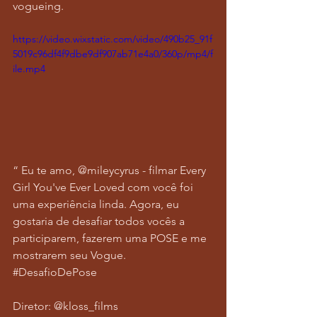
vogueing. 
https://video.wixstatic.com/video/490b25_91f
5019c96df4f9dbe9df907ab71e4a0/360p/mp4/f
ile.mp4
“ Eu te amo, @mileycyrus - filmar Every 
Girl You've Ever Loved com você foi 
uma experiência linda. Agora, eu 
gostaria de desafiar todos vocês a 
participarem, fazerem uma POSE e me 
mostrarem seu Vogue. 
#DesafioDePose
Diretor: @kloss_films