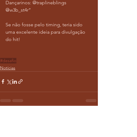
Dançarinos: @traplineblings 
@w3b_st4r”
Se não fosse pelo timing, teria sido 
uma excelente ideia para divulgação 
do hit! 
#desafio
Notícias
Ver tudo
Posts recentes