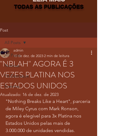
TODAS AS PUBLICAÇÕES
Post
All Posts
admin
All Posts
15 de dez. de 2023
2 min de leitura
"NBLAH" AGORA É 3
Notícias
VEZES PLATINA NOS
Fã-Destaque
ESTADOS UNIDOS
Eventos
Atualizado:
16 de dez. de 2023
"Nothing Breaks Like a Heart", parceria 
de Miley Cyrus com Mark Ronson, 
agora é elegível para 3x Platina nos 
Estados Unidos pelas mais de 
3.000.000 de unidades vendidas.