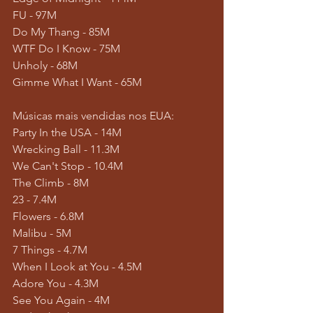
FU - 97M
Do My Thang - 85M
WTF Do I Know - 75M
Unholy - 68M
Gimme What I Want - 65M
Músicas mais vendidas nos EUA:
Party In the USA - 14M
Wrecking Ball - 11.3M
We Can't Stop - 10.4M
The Climb - 8M
23 - 7.4M
Flowers - 6.8M
Malibu - 5M
7 Things - 4.7M
When I Look at You - 4.5M
Adore You - 4.3M
See You Again - 4M