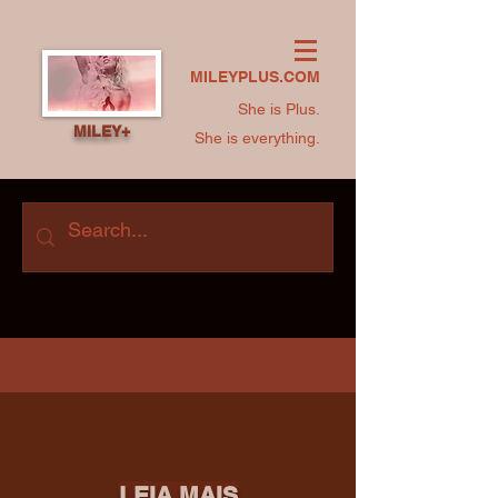
MILEYPLUS.COM
She is Plus.
MILEY+
She is everything.
LEIA MAIS