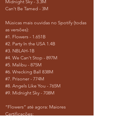
Midnight Sky - 3.3M
Can't Be Tamed - 3M
Músicas mais ouvidas no Spotify (todas 
as versões):
#1
. Flowers - 1.651B
#2
. Party In the USA 1.4B
#3
. NBLAH-1B
#4
. We Can't Stop - 897M
#5
. Malibu - 875M
#6
. Wrecking Ball 838M
#7
. Prisoner - 774M
#8
. Angels Like You - 765M
#9
. Midnight Sky - 708M
“Flowers” até agora: Maiores 
Certificações:
 Canadá - 8x Platina (640.000)
 AUS - 7x Platina (490.000)