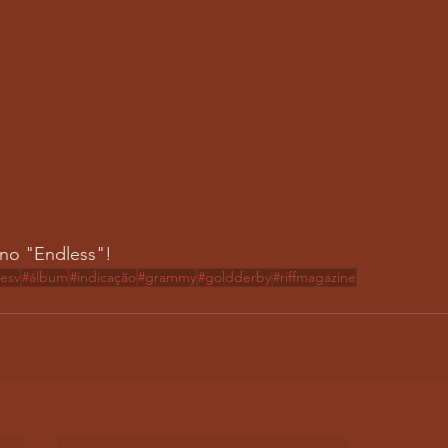
o "Endless"! 
esv
#álbum
#indicação
#grammy
#goldderby
#riffmagazine