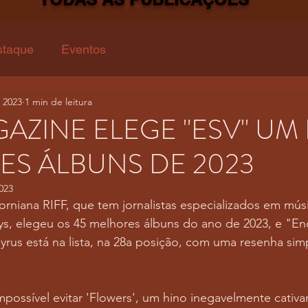
staque
Eventos
 2023
1 min de leitura
GAZINE ELEGE "ESV" UM
S ÁLBUNS DE 2023
023
iforniana RIFF, que tem jornalistas especializados em mús
, elegeu os 45 melhores álbuns do ano de 2023, e "E
yrus está na lista, na 28a posição, com uma resenha sim
possível evitar 'Flowers', um hino inegavelmente cativa