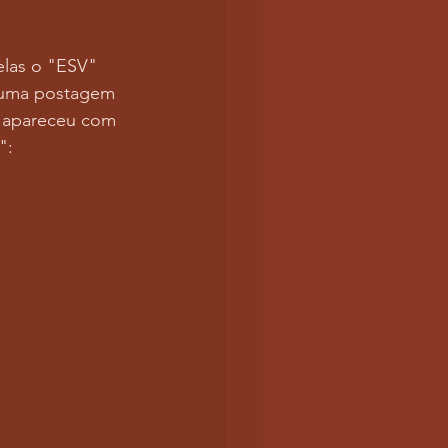
elas o "ESV" 
z uma postagem 
 apareceu com 
":