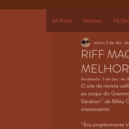
All Posts
Notícias
Fã-De
admin
2 de dez. de
RIFF MA
MELHORE
Atualizado:
3 de dez. de 2
O site da revista cal
ao corpo do Grammys
Vacation" de Miley C
interessante:
"Era simplesmente im