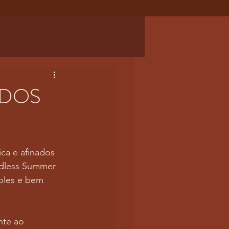
 DOS
ica e afinados 
ndless Summer 
ples e bem 
nte ao 