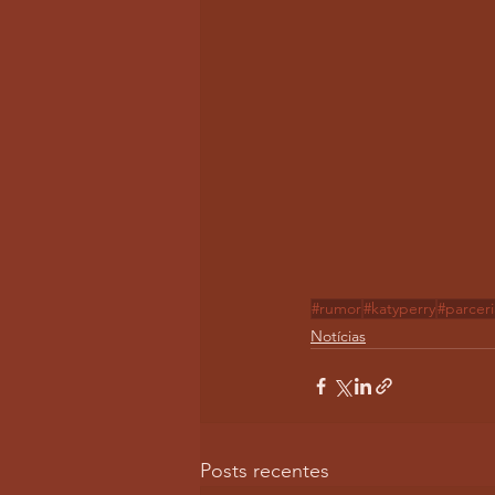
#rumor
#katyperry
#parceri
Notícias
Posts recentes