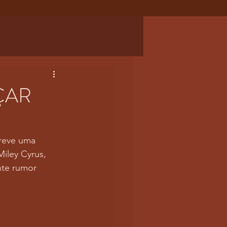
ÇAR
breve uma 
iley Cyrus, 
te rumor 