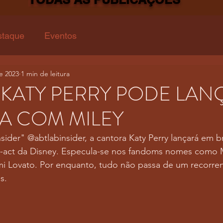
staque
Eventos
e 2023
1 min de leitura
KATY PERRY PODE LAN
A COM MILEY
ider" @abtlabinsider, a cantora Katy Perry lançará em 
-act da Disney. Especula-se nos fandoms nomes como M
 Lovato. Por enquanto, tudo não passa de um recorren
s.