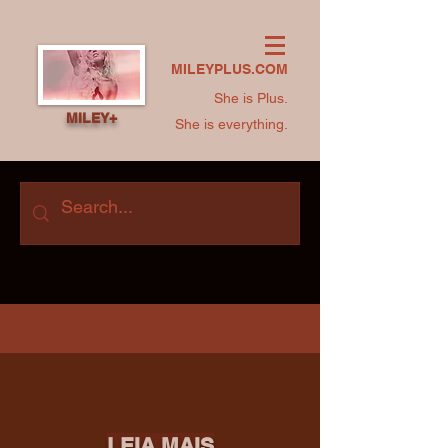
MILEYPLUS.COM
She is Plus.
MILEY+
She is everything.
LEIA MAIS