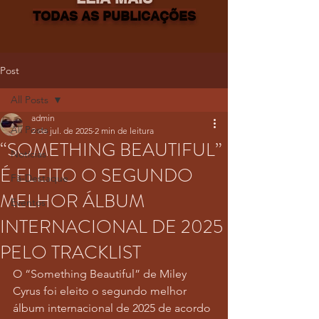
TODAS AS PUBLICAÇÕES
Post
All Posts
admin
All Posts
2 de jul. de 2025
2 min de leitura
“SOMETHING BEAUTIFUL”
Notícias
É ELEITO O SEGUNDO
Fã-Destaque
MELHOR ÁLBUM
Eventos
INTERNACIONAL DE 2025
PELO TRACKLIST
O “Something Beautiful” de Miley 
Cyrus foi eleito o segundo melhor 
álbum internacional de 2025 de acordo 