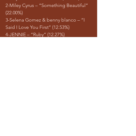
2-Miley Cyrus – “Something Beautiful” 
(22.00%)
3-Selena Gomez & benny blanco – “I 
Said I Love You First” (12.53%)
4-JENNIE – “Ruby” (12.27%)
5-Lady Gaga – “MAYHEM” (7.41%)
6-Bad Bunny – “DeBÍ TiRAR MáS 
FOToS” (3.17%)
7-Addison Rae – “Addison” (1.34%)
8-Tate McRae – “So Close To What” 
(1.29%)
9-The Weeknd – “Hurry Up Tomorrow” 
(1.27%)
10-PinkPantheress – “Fancy That” 
(1.08%)
Via: 
Tracklist.com.br
#ranking
Notícias