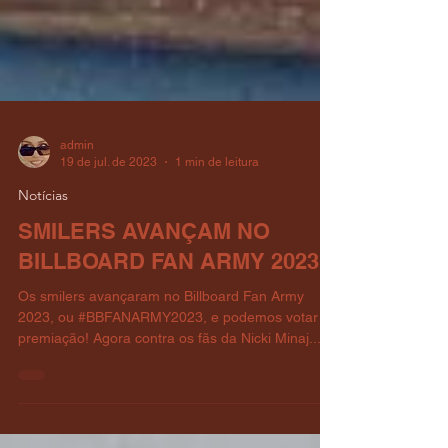
admin
19 de jul. de 2023
1 min de leitura
Notícias
SMILERS AVANÇAM NO
BILLBOARD FAN ARMY 2023
Os smilers avançaram no Billboard Fan Army
2023, ou #BBFANARMY2023, e podemos votar na
premiação! Agora contra os fãs da Nicki Minaj...