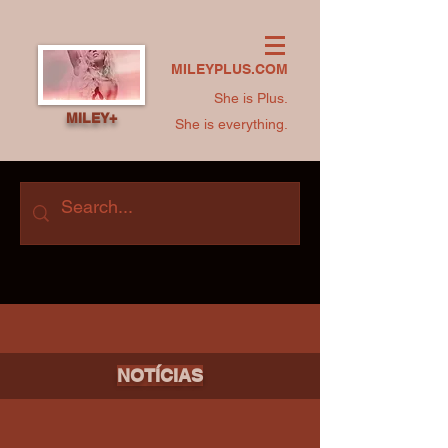
MILEYPLUS.COM
She is Plus.
MILEY+
She is everything.
NOTÍCIAS