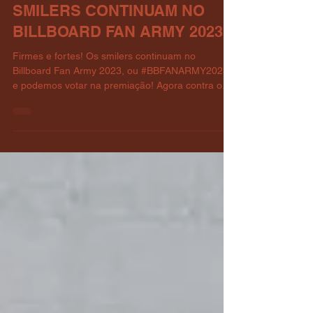
Notícias
SMILERS CONTINUAM NO
BILLBOARD FAN ARMY 2023
Firmes e fortes! Os smilers continuam no
Billboard Fan Army 2023, ou #BBFANARMY2023,
e podemos votar na premiação! Agora contra os
fãs do...