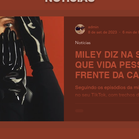
admin
8 de set. de 2023
6 min de l
Notícias
MILEY DIZ NA 
QUE VIDA PES
FRENTE DA C
Seguindo os episódios da mi
no seu TikTok, com trechos 
"Backyard Sessions Endless.