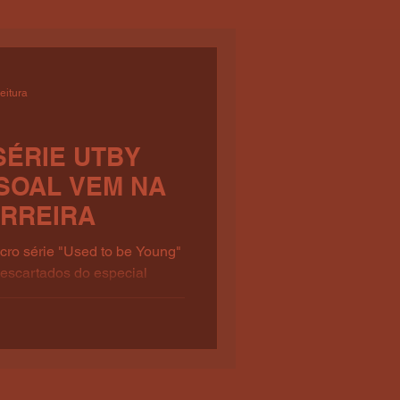
eitura
SÉRIE UTBY
SOAL VEM NA
ARREIRA
cro série "Used to be Young"
descartados do especial
..