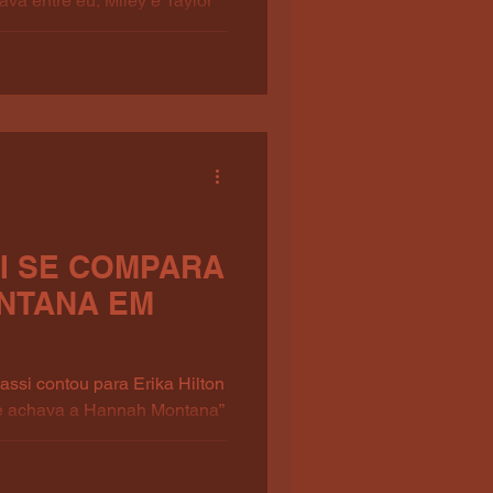
va entre eu, Miley e Taylor
ha!" Via: @MileyEdition (X).
I SE COMPARA
NTANA EM
assi contou para Erika Hilton
se achava a Hannah Montana”
eçou a divulgar suas
@MileyCyrusBR