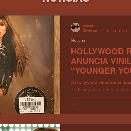
admin
24 de jul.
1 min de leitura
Notícias
HOLLYWOOD 
ANUNCIA VINIL
“YOUNGER YO
A Hollywood Records anuncio
7" do single comemorativo d
série Hannah Montana, “Youn
versões com e sem a parceri
você estiver no topo das est
quem você é.” "Younger You"
Wilson do Especial de 20º A