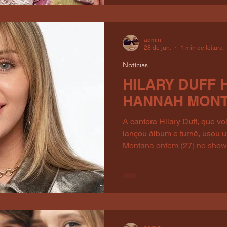
admin
28 de jun.
1 min de leitura
Notícias
HILARY DUFF
HANNAH MONT
A cantora Hilary Duff, que vo
lançou álbum e turnê, usou
Montana ontem (27) no show
Houston: Via: HilaryDuffBR (