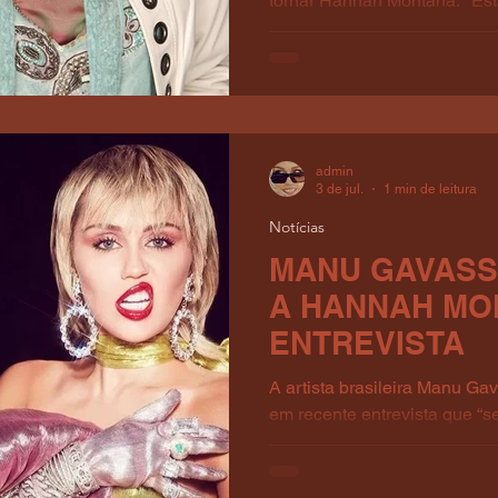
MONTANA
tornar Hannah Montana: "Esta
Momsen. Eu senti que era min
admin
3 de jul.
1 min de leitura
Notícias
MANU GAVASS
A HANNAH MO
ENTREVISTA
A artista brasileira Manu Gav
em recente entrevista que “
na adolescência quando com
músicas no MySpace: Via: 