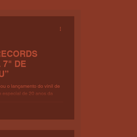
RECORDS
 7" DE
U”
u o lançamento do vinil de
o especial de 20 anos da
ger You”, contendo as
a de Lainey Wilson: “Quando
relas, não se esqueça de
 e "Younger You" com Lainey
niversário de Hannah