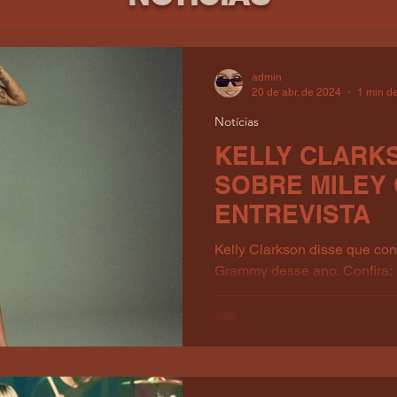
admin
20 de abr. de 2024
1 min de
Notícias
KELLY CLARK
SOBRE MILEY
ENTREVISTA
Kelly Clarkson disse que co
Grammy desse ano. Confira: "
covers meus' e eu disse...