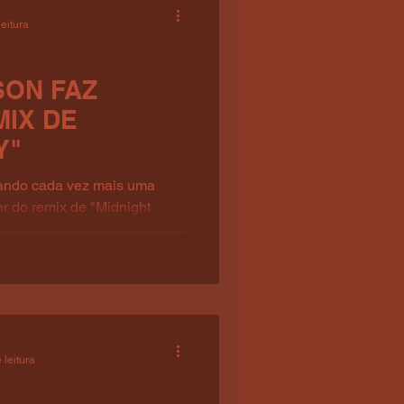
leitura
SON FAZ
MIX DE
Y"
rando cada vez mais uma
er do remix de "Midnight
.
 leitura