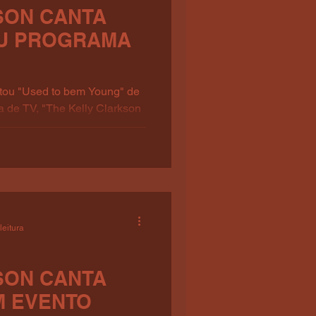
SON CANTA
EU PROGRAMA
ntou "Used to bem Young" de
 de TV, "The Kelly Clarkson
leitura
SON CANTA
M EVENTO