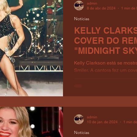
admin
8 de abr. de 2024
1 min de 
Notícias
KELLY CLARK
COVER DO RE
"MIDNIGHT SK
Kelly Clarkson está se most
Smiler. A cantora fez um cov
Sky", "Edge of Midnight", de..
admin
10 de jan. de 2024
1 min de
Notícias