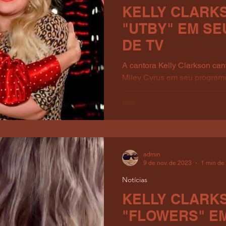
KELLY CLARK
"UTBY" EM S
DE TV
A cantora Kelly Clarkson ca
Miley Cyrus em seu programa
Show": “A música [Used To...
admin
9 de nov. de 2023
1 min de 
Notícias
KELLY CLARK
"FLOWERS" E