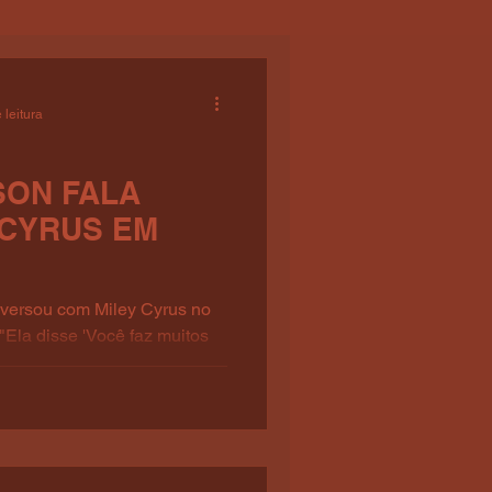
 leitura
SON FALA
 CYRUS EM
nversou com Miley Cyrus no
Ela disse 'Você faz muitos