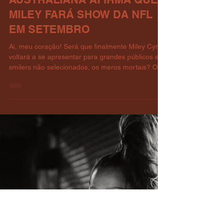
admin
3 de jun.
2 min de leitura
Notícias
RUMOR: RÁDIO
AUSTRALIANA AFIRMA QUE
MILEY FARÁ SHOW DA NFL
EM SETEMBRO
Ai, meu coração! Será que finalmente Miley Cyrus
voltará a se apresentar para grandes públicos e
smilers não selecionados, os meros mortais? O
programa de rádio australiano Fifi, Fev & Nick
(Listnr) da FOX 101.9 afirmou com todas as letras
e certeza nesta quarta-feira (03) que Miley Cyrus