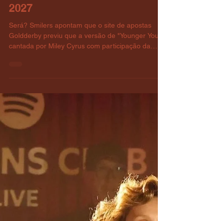
admin
14 de jun.
1 min de leitura
Notícias
GOLDDERBY PREVÊ
INDICAÇÃO DE “YOUNGER
YOU” NO GRAMMY AWARDS
2027
Será? Smilers apontam que o site de apostas
Goldderby previu que a versão de "Younger You"
cantada por Miley Cyrus com participação da
Lainey Wilson tem fortes chances de ser indicada
ao Grammy Awards 2027 na categoria “Melhor
Performance Country/Duo/Grupo”. Miley já
ganhou nesta categoria em 2025, e esta poderia
ser sua 11a indicação na premiação, que já a
rendeu 3 estatuetas. Será que podemos ver a 4a
a caminho?