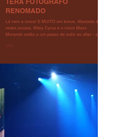
LÁ VEM A NOIVA, A
QUALQUER MOMENTO:
CASAMENTO DE MILEY
CYRUS E MAXX MORANDO
TERÁ FOTÓGRAFO
RENOMADO
Lá vem a noiva! E MUITO em breve. Afastada das
redes sociais, Miley Cyrus e o noivo Maxx
Morando estão a um passo de subir ao altar - se
é que já não o fizeram. Acontece que Jose Villa
(@josevilla), o mais renomado fotógrafo de
casamentos do mundo, que assina fotos das
revistas Vogue, Harper’s Bazaar, New York Times
e Forbes, seguiu o casal e foi seguido por ambos
no Instagram: O site de fofocas Deuxmoi
comentou o link: E tem mais fotógrafo seguindo o
casal! Mais fotos que es