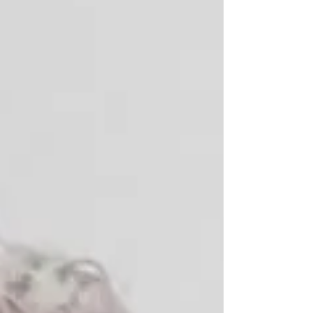
“Hanstand”, “River”, “Walk