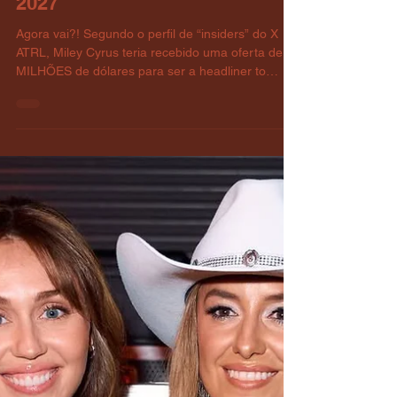
Notícias
RUMOR: MILEY TERIA
RECEBIDO OFERTA
MULTIMILIONÁRIA PARA SER
HEADLINER DO COACHELLA
2027
Agora vai?! Segundo o perfil de “insiders” do X
ATRL, Miley Cyrus teria recebido uma oferta de 9
MILHÕES de dólares para ser a headliner to
festival Coachella na sua edição 2027. Justin
Bieber recebeu o cachê de 10 milhões para se
apresentar com o YouTube na edição 2026 do
mesmo evento. Este é o terceiro rumor de
apresentação de Miley para 2026: já teve os
rumores do NFL australiano e do Super Bowl
antes.