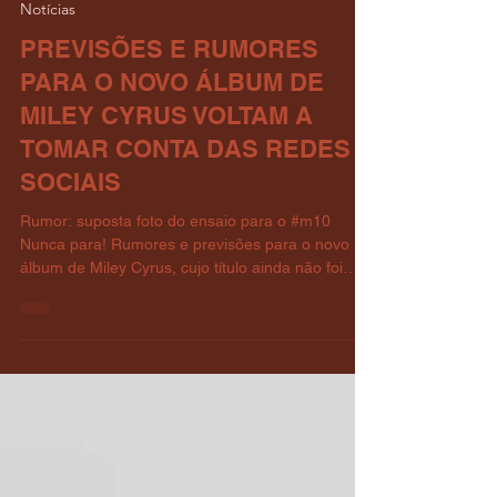
há 2 dias
1 min de leitura
Notícias
PREVISÕES E RUMORES
PARA O NOVO ÁLBUM DE
MILEY CYRUS VOLTAM A
TOMAR CONTA DAS REDES
SOCIAIS
Rumor: suposta foto do ensaio para o #m10
Nunca para! Rumores e previsões para o novo
álbum de Miley Cyrus, cujo título ainda não foi
revelado, voltaram com tudo nas redes sociais,
especialmente depois da entrevista da artista
para a Wonderland magazine. Entre os mais
recorrentes estão os do site ATRL, que hoje
inclusive classificou o novo single de Miley como
“destaque da carreira, alto astral, fresco e
cativante”, lembrando (os sintetizadores?) de