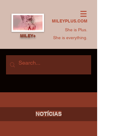
MILEYPLUS.COM
She is Plus.
MILEY+
She is everything.
NOTÍCIAS