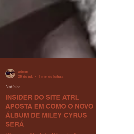
admin
29 de jul.
1 min de leitura
Notícias
INSIDER DO SITE ATRL
APOSTA EM COMO O NOVO