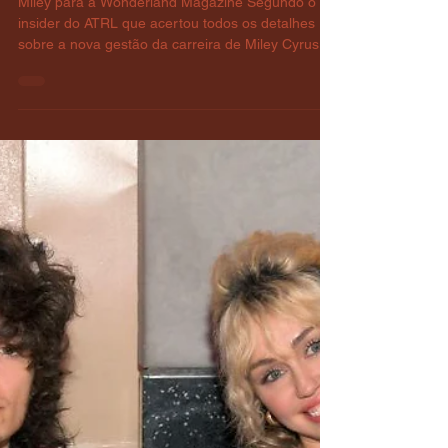
ÁLBUM DE MILEY CYRUS
SERÁ
Miley para a Wonderland Magazine Segundo o
insider do ATRL que acertou todos os detalhes
sobre a nova gestão da carreira de Miley Cyrus:
— O novo álbum é descrito como uma versão
mais animada do Something Beautiful, com
sonoridade voltada ao pop progressivo e
influências de música eletrônica. — O primeiro
single, descrito como BANGER e que não será
“Redlight”, deve ser lançado em breve, mas antes
haverá um anúncio que será um “momento
transformador” para a carreira de Miley.