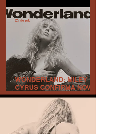
ATLANTIC RECORDS
25 de jul.
WONDERLAND: MILEY
CYRUS CONFIRMA NOVO
ÁLBUM PARA ESTE ANO,
2026!