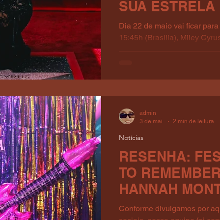
SUA ESTRELA
HOLLYWOOD!
Dia 22 de maio vai ficar para 
15:45h (Brasília), Miley Cyru
Calçada da Fama em Hollywo
merecidamente homenagead
Angeles com um dia só para 
Day”, diante de fãs e admirad
em torno do museu Madame 
do dia 21 no Hollywood Boul
admin
dava voltas no quarteirão do
3 de mai.
2 min de leitura
cerimôni
Notícias
RESENHA: FES
TO REMEMBER
HANNAH MONT
DE JANEIRO!
Conforme divulgamos por aq