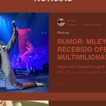
admin
3 de jul.
1 min de leitura
Notícias
RUMOR: MILEY
RECEBIDO OF
MULTIMILIONÁ
HEADLINER D
Agora vai?! Segundo o perfil
2027
Miley Cyrus teria recebido 
dólares para ser a headliner 
edição 2027. Justin Bieber 
milhões para se apresentar 
2026 do mesmo evento. Este 
apresentação de Miley para 2