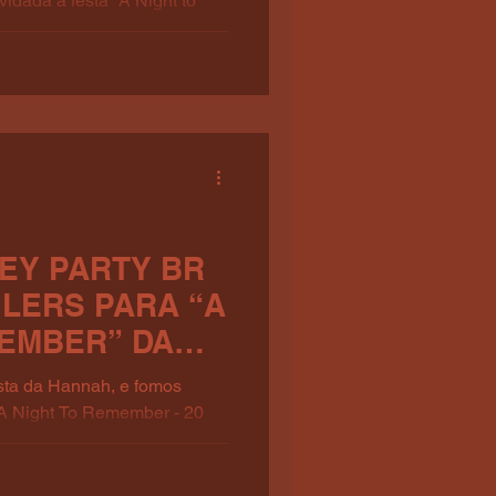
vidada a festa “A Night to
na, no dia 03 de maio na
 Rio de Janeiro! A admin
 e convidou smilers
 do MileyPlus nas redes
ingo foi muito chuvoso, o
 iriam na festa, inclusive
conseguiram condução pelo
NEY PARTY BR
LERS PARA “A
MEMBER” DA
NA, NO RIO!
esta da Hannah, e fomos
A Night To Remember - 20
ontece no dia 3/5 no Centro
. 🍷 Compartilhe os posts da
is e nos envie uma DM pelo X