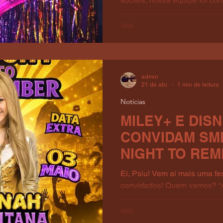
sociais, nossa equipe foi con
Remember” da Hannah Monta
nova UP TURN, no Centro do
levou uma amiga do trabalho
seguidores de nossos perfis
sociais a comparecem. O dom
que prejudicou vários fãs que
admin
seguidores nossos que não 
21 de abr.
1 min de leitura
volume de chuva.
Notícias
MILEY+ E DIS
CONVIDAM SMI
NIGHT TO RE
HANNAH MONTA
Ei, Psiu! Vem aí mais uma f
convidados! Quem vamos? “
Anos de Hannah Montana” ac
do Rio de Janeiro! Festa +18
festa em nossas redes socia