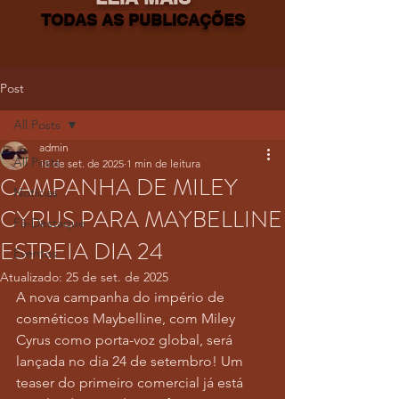
TODAS AS PUBLICAÇÕES
Post
All Posts
admin
All Posts
18 de set. de 2025
1 min de leitura
CAMPANHA DE MILEY
Notícias
CYRUS PARA MAYBELLINE
Fã-Destaque
ESTREIA DIA 24
Eventos
Atualizado:
25 de set. de 2025
A nova campanha do império de 
cosméticos Maybelline, com Miley 
Cyrus como porta-voz global, será 
lançada no dia 24 de setembro! Um 
teaser do primeiro comercial já está 