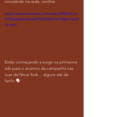
circulando na rede, confira:
https://video.wixstatic.com/video/490b25_6e
3cf32ce0664deba64f75895f46419c/360p/mp4/f
ile.mp4
Estão começando a surgir os primeiros 
ads para o anúncio da campanha nas 
ruas de Nova York… alguns até de 
fanfic 🗣️