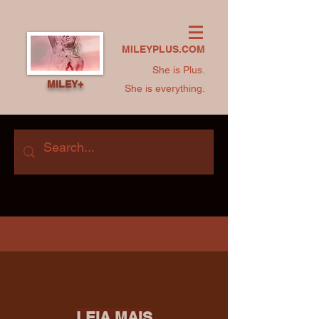
MILEYPLUS.COM
She is Plus.
MILEY+
She is everything.
LEIA MAIS