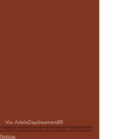
Via: AdeleDaydreamersBR
#spotify
#curiosidades
#casabranca
#seguidores
Notícias