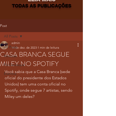
TODAS AS PUBLICAÇÕES
Post
All Posts
admin
All Posts
14 de dez. de 2023
1 min de leitura
CASA BRANCA SEGUE
Notícias
MILEY NO SPOTIFY
Fã-Destaque
Você sabia que a Casa Branca (sede 
Eventos
oficial do presidente dos Estados 
Unidos) tem uma conta oficial no 
Spotify, onde segue 7 artistas, sendo 
Miley um deles? 