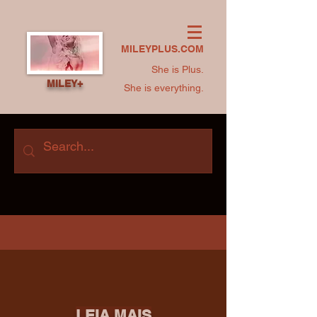
MILEYPLUS.COM
She is Plus.
MILEY+
She is everything.
LEIA MAIS