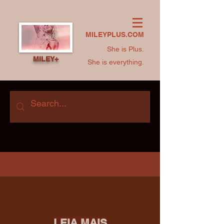
MILEYPLUS.COM
She is Plus.
MILEY+
She is everything.
LEIA MAIS