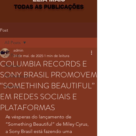
TODAS AS PUBLICAÇÕES
Post
All Posts
admin
All Posts
24 de mai. de 2025
1 min de leitura
COLUMBIA RECORDS E
Notícias
SONY BRASIL PROMOVEM
Fã-Destaque
“SOMETHING BEAUTIFUL”
Eventos
EM REDES SOCIAIS E
PLATAFORMAS
As vésperas do lançamento de 
“Something Beautiful” de Miley Cyrus, 
a Sony Brasil está fazendo uma 