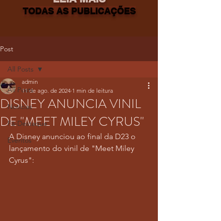
TODAS AS PUBLICAÇÕES
Post
All Posts
admin
All Posts
11 de ago. de 2024
1 min de leitura
DISNEY ANUNCIA VINIL
Notícias
DE "MEET MILEY CYRUS"
Fã-Destaque
A Disney anunciou ao final da D23 o 
Eventos
lançamento do vinil de "Meet Miley 
Cyrus":