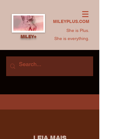
MILEYPLUS.COM
She is Plus.
MILEY+
She is everything.
LEIA MAIS