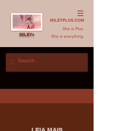
MILEYPLUS.COM
She is Plus.
MILEY+
She is everything.
LEIA MAIS