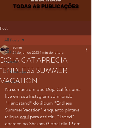
TODAS AS PUBLICAÇÕES
Post
All Posts
admin
All Posts
21 de jul. de 2023
1 min de leitura
DOJA CAT APRECIA
Notícias
"ENDLESS SUMMER
Fã-Destaque
VACATION"
Eventos
Na semana em que Doja Cat fez uma 
live em seu Instagram admirando 
"Handstand" do álbum "Endless 
Summer Vacation" enquanto pintava 
(clique 
aqui
 para assistir), "Jaded" 
aparece no Shazam Global dia 19 em 