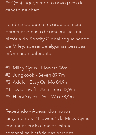
#62
 (+5) lugar, sendo o novo pico da 
canção na chart.
Lembrando que o recorde de maior 
primeira semana de uma música na 
história do Spotify Global segue sendo 
de Miley, apesar de algumas pessoas 
informarem diferente:
#1
. Miley Cyrus - Flowers 96m
#2
. Jungkook - Seven 89.7m
#3
. Adele - Easy On Me 84,9m
#4
. Taylor Swift - Anti Hero 82,9m
#5
. Harry Styles - As It Was 78,4m
Repetindo - Apesar dos novos 
lançamentos, "Flowers" de Miley Cyrus 
continua sendo a maior estreia 
semanal na história das paradas 